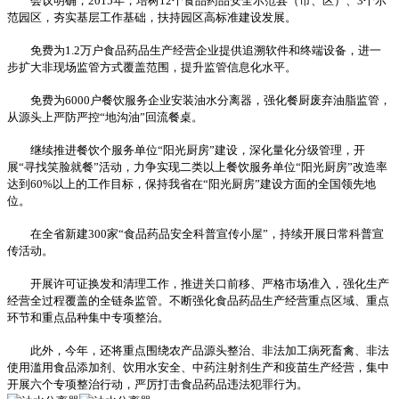
会议明确，2015年，培树12个食品药品安全示范县（市、区）、3个示
范园区，夯实基层工作基础，扶持园区高标准建设发展。
免费为1.2万户食品药品生产经营企业提供追溯软件和终端设备，进一
步扩大非现场监管方式覆盖范围，提升监管信息化水平。
免费为6000户餐饮服务企业安装油水分离器，强化餐厨废弃油脂监管，
从源头上严防严控“地沟油”回流餐桌。
继续推进餐饮个服务单位“阳光厨房”建设，深化量化分级管理，开
展“寻找笑脸就餐”活动，力争实现二类以上餐饮服务单位“阳光厨房”改造率
达到60%以上的工作目标，保持我省在“阳光厨房”建设方面的全国领先地
位。
在全省新建300家“食品药品安全科普宣传小屋”，持续开展日常科普宣
传活动。
开展许可证换发和清理工作，推进关口前移、严格市场准入，强化生产
经营全过程覆盖的全链条监管。不断强化食品药品生产经营重点区域、重点
环节和重点品种集中专项整治。
此外，今年，还将重点围绕农产品源头整治、非法加工病死畜禽、非法
使用滥用食品添加剂、饮用水安全、中药注射剂生产和疫苗生产经营，集中
开展六个专项整治行动，严厉打击食品药品违法犯罪行为。