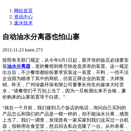
网站首页
资讯中心
废水技术
自动油水分离器也怕山寨
2012-11-23
lusen
273
按照有关部门规定，从今年6月1日起，新开张的饭店必须要安
装
油水分离器
，老的餐馆则将尽快改造原有的装置。这一规定
出台后，不少餐馆都纷纷要求安装这一装置，不料，一些不法
企业因为瞄准了其中的商机，仿冒正牌企业的装置，大肆推
销。昨天，广州绿森环保有限公司董事长何生向媒体大吐苦
水，“请餐馆们千万别上当了，因为一旦检测出来不合格，廉
价购来的山寨装置等于白搭。”
“就在一个月前，我们接到几个饭店的电话，询问自己买到的
产品怎么和我们的产品是一模一样的，却不能油水分离，感觉
上当了。我们一调查，发现曾有一家买家到我们这买过一台机
器，假称用在食堂里，然后回去私自克隆了一台。从外表看，