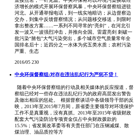
直接点名，一针见血。中央环保将对以环境污染换取经
济增长的模式开展环保督察风暴，中央环保督察组进驻
河北。从开通举报电话，到一线实地暗访；从边督察边
交办，到集中反馈督察情况；从问题移交移送，到限时
拿出整改方案……一系列不同寻常的“亮剑”，在河北引
发一波又一波强烈冲击，并推向全国。雷霆亮剑 刺破一
批污染“脓包”大气污染突出，多个城市空气质量常年全
国排名后十；近四分之一水体为劣五类水质；农村污染
严重、生态
2016/05
230
中央环保督察组:对存在违法乱纪行为严惩不贷！
随着中央环保督察组的行动及相关媒体的反应报道，督
察组已经对一些存在违法乱纪行为的政府高层发出警告
及做出相应的惩处。 根据督察谈话中各级领导干部的反
映，2013年至2015年7月间，原省委主要领导对环境保护
工作不是真重视，没有真抓。2013年至2015年省级财政
配套大气污染防治专项资金仅占中央财政拨款的
15.5%；省发展改革委等有关责任部门在压钢减煤、散
煤治理、油品质控等方