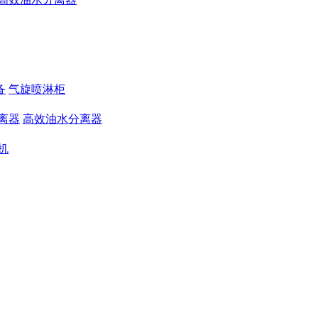
备
气旋喷淋柜
离器
高效油水分离器
机