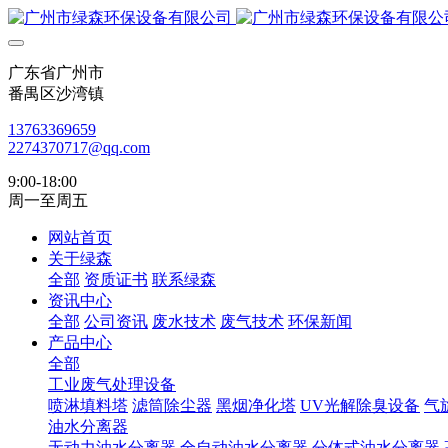
广东省广州市
番禺区沙湾镇
13763369659
2274370717@qq.com
9:00-18:00
周一至周五
网站首页
关于绿森
全部
资质证书
联系绿森
资讯中心
全部
公司资讯
废水技术
废气技术
环保新闻
产品中心
全部
工业废气处理设备
喷淋填料塔
滤筒除尘器
黑烟净化塔
UV光解除臭设备
气
油水分离器
无动力油水分离器
全自动油水分离器
分体式油水分离器