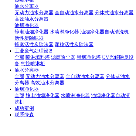
油水分离器
无动力油水分离器
全自动油水分离器
分体式油水分离器
高效油水分离器
油烟净化器
静电油烟净化器
水喷淋净化器
油烟净化器自动清洗机
活性炭除味器
蜂窝活性炭除味器
颗粒活性炭除味器
工业废气处理设备
全部
喷淋填料塔
滤筒除尘器
黑烟净化塔
UV光解除臭设
备
气旋喷淋柜
油水分离器
全部
无动力油水分离器
全自动油水分离器
分体式油水
分离器
高效油水分离器
油烟净化器
全部
静电油烟净化器
水喷淋净化器
油烟净化器自动清
洗机
成功案例
联系绿森